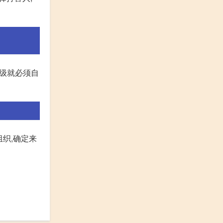
0级就必须自
组织,确定来