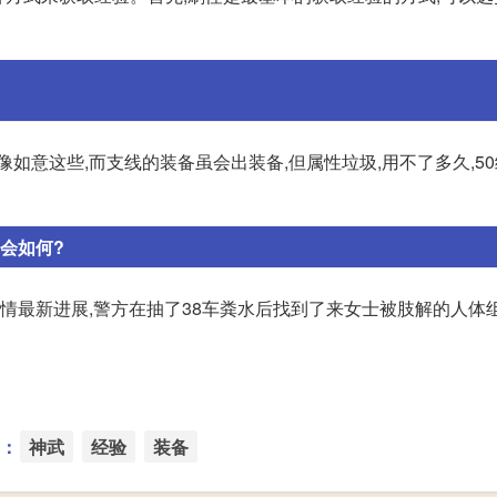
如意这些,而支线的装备虽会出装备,但属性垃圾,用不了多久,5
会如何?
案情最新进展,警方在抽了38车粪水后找到了来女士被肢解的人体
：
神武
经验
装备