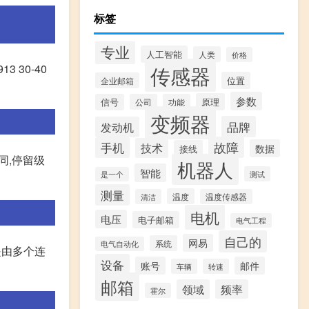
标签
专业
人工智能
人类
价格
传感器
 30-40
位置
企业邮箱
参数
原理
信号
公司
功能
变频器
品牌
发动机
故障
手机
技术
数据
接线
同,停留级
机器人
智能
测试
是一个
测量
温度
清洁
温度传感器
电机
电压
电子邮箱
电气工程
自己的
网易
系统
电气自动化
是由多个连
设备
账号
邮件
车辆
转速
邮箱
领域
频率
霍尔