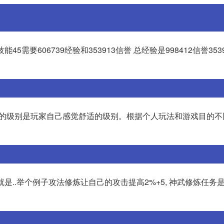
5需要606739经验和353913信誉 总经验是998412信誉353913
最好的级别是玩家自己感觉舒适的级别。根据个人玩法和游戏目的不
就是..举个例子攻法修炼让自己的攻击提高2%+5, 神武修炼任务