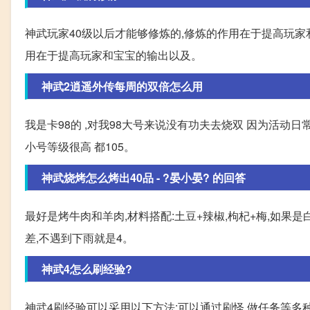
神武玩家40级以后才能够修炼的,修炼的作用在于提高玩家
用在于提高玩家和宝宝的输出以及。
神武2逍遥外传每周的双倍怎么用
我是卡98的 ,对我98大号来说没有功夫去烧双 因为活动
小号等级很高 都105。
神武烧烤怎么烤出40品 - ?晏小晏? 的回答
最好是烤牛肉和羊肉,材料搭配:土豆+辣椒,枸杞+梅,如果是
差,不遇到下雨就是4。
神武4怎么刷经验?
神武4刷经验可以采用以下方法:可以通过刷怪,做任务等多