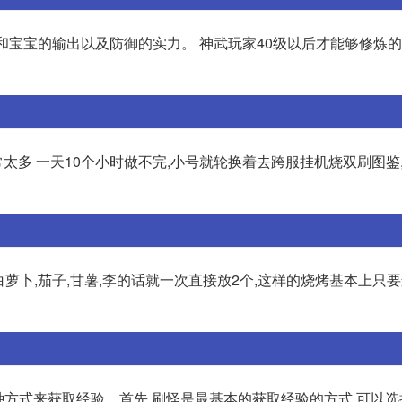
和宝宝的输出以及防御的实力。 神武玩家40级以后才能够修炼的
日常太多 一天10个小时做不完,小号就轮换着去跨服挂机烧双刷图鉴
白萝卜,茄子,甘薯,李的话就一次直接放2个,这样的烧烤基本上只
种方式来获取经验。首先,刷怪是最基本的获取经验的方式,可以选