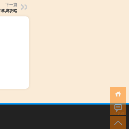
下一篇
打李典攻略
小男孩