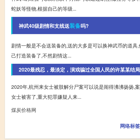
蛇妖等怪物,根据自己的等级...
装备
神武40级剧情和支线送
吗?
剧情一般是不会送装备的,送的大多是可以换神武币的道具,像
己打造装备了,不然剧情这...
2020最残忍，最淡定，演戏骗过全国人民的许某某结局
2020年,杭州来女士被肢解分尸案可以说是闹得沸沸扬扬,
女士被害了,重大犯罪嫌疑人来...
煤炭价格网
网络标签