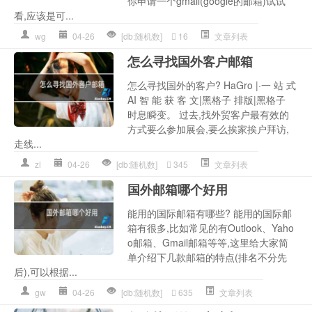
你申请一个gmail(google的邮箱)试试
看,应该是可...
wg
04-26
[db:随机数]
16
文章列表
怎么寻找国外客户邮箱
怎么寻找国外的客户? HaGro |·一 站 式
AI 智 能 获 客 文|黑格子 排版|黑格子
时息瞬变。 过去,找外贸客户最有效的
方式要么参加展会,要么挨家挨户拜访,
走线...
zl
04-26
[db:随机数]
345
文章列表
国外邮箱哪个好用
能用的国际邮箱有哪些? 能用的国际邮
箱有很多,比如常见的有Outlook、Yaho
o邮箱、Gmail邮箱等等,这里给大家简
单介绍下几款邮箱的特点(排名不分先
后),可以根据...
gw
04-26
[db:随机数]
635
文章列表