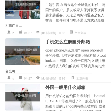
主题引言 在当今这个全球化的时代，与
国外的客户、朋友或家人保持联系变得
越来越重要。无论是商务沟通还是私人
交流，邮件和其他电子通讯方式已经成
为我们日...
zl
04-27
[db:随机数]
82
文章列表
手机怎么注册国外邮箱
open phone怎么注册? open phone注
册的步骤: 1.打开浏览器,地址栏输入:out
look.com回车。 2.点击底部的立即注册
3.然后填入我们的资料,可以填真实的姓
名也可...
sj
04-27
[db:随机数]
161
文章列表
外国一般用什么邮箱
用什么邮箱才能给国外发邮件，Hotmal
i，126163等都用过了? 一般这几个邮
箱都可以的,yahoo的有些会被屏蔽,或者