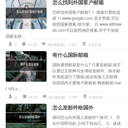
怎么找到外国客户邮箱
怎样找外国客户邮箱? 1. 搜索引擎的选
择 1) www.google.com 英文界面,可以
按照国家搜索,很方便。 2) www.allthew
eb.com可以按照地区搜索,对于不知道
国家名称...
zl
04-26
[db:随机数]
567
文章列表
有什么国际邮箱
国际通用邮箱是什么? 只要是邮箱,就可
以通过互联网与全球收发邮件。除非邮
件系统进行了限制,或没有接入互联网。
目前国内主要电子邮箱有:网易邮箱:mai
l.163.c...
ys
04-26
[db:随机数]
181
文章列表
怎么发邮件给国外
请问怎么向外国人发邮件? 格式: 1、开
头打招呼问好,介绍下你自己。 2、谈谈