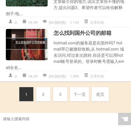
文章吸引你的地方,说出文章你不懂的地
方,提出问题3、希望作者可以给你解释
例子:电...
zl
04-26
[db:随机数]
104
文章列表
怎么找到国外公司的邮箱
hotmail.com的服务器是在国外吗? hot
mail早已被微软收购,从 hotmail.com 域
名访问,经过多次跳转,你还是可以用hot
mail账号登录的。登录时帐号需输入em
ail全名...
zl
04-26
[db:随机数]
389
文章列表
1
2
3
下一页
尾页
☚