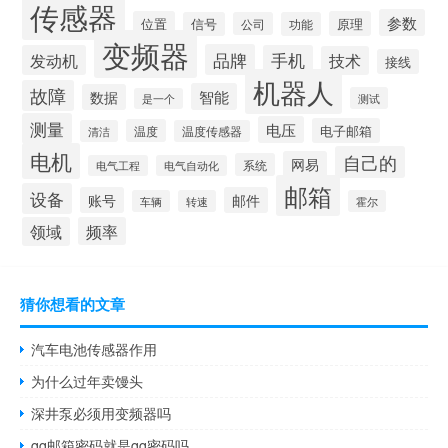
传感器
参数
位置
原理
信号
公司
功能
变频器
品牌
发动机
手机
技术
接线
机器人
故障
智能
数据
测试
是一个
测量
电压
电子邮箱
温度
清洁
温度传感器
电机
自己的
网易
系统
电气工程
电气自动化
邮箱
设备
账号
邮件
车辆
转速
霍尔
领域
频率
猜你想看的文章
汽车电池传感器作用
为什么过年卖馒头
深井泵必须用变频器吗
qq邮箱密码就是qq密码吗