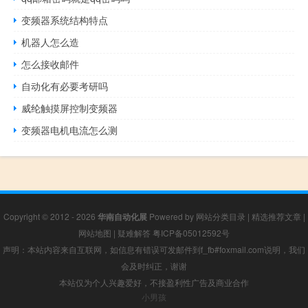
变频器系统结构特点
机器人怎么造
怎么接收邮件
自动化有必要考研吗
威纶触摸屏控制变频器
变频器电机电流怎么测
Copyright © 2012 - 2026
华南自动化展
Powered by
网站分类目录
|
精选推荐文章
|
网站地图
|
疑难解答
粤ICP备05012592号
声明：本站内容来自互联网，如信息有错误可发邮件到f_fb#foxmail.com说明，我们
会及时纠正，谢谢
本站仅为个人兴趣爱好，不接盈利性广告及商业合作
小男孩