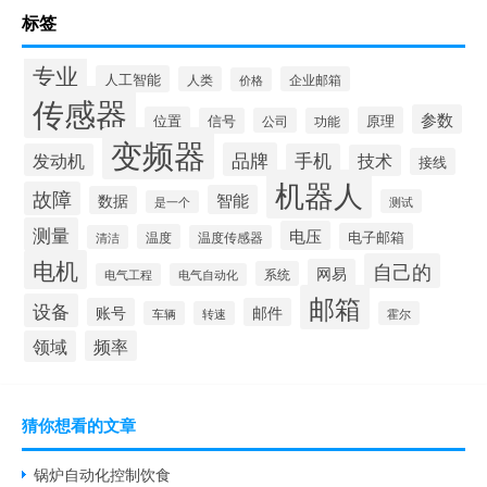
标签
专业
人工智能
人类
企业邮箱
价格
传感器
参数
位置
原理
信号
公司
功能
变频器
品牌
发动机
手机
技术
接线
机器人
故障
智能
数据
测试
是一个
测量
电压
电子邮箱
温度
清洁
温度传感器
电机
自己的
网易
系统
电气工程
电气自动化
邮箱
设备
账号
邮件
车辆
转速
霍尔
领域
频率
猜你想看的文章
锅炉自动化控制饮食