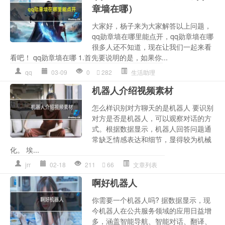
章墙在哪）
大家好，杨子来为大家解答以上问题，
qq勋章墙在哪里能点开，qq勋章墙在哪
很多人还不知道，现在让我们一起来看
看吧！ qq勋章墙在哪 1.首先要说明的是，如果你...
qq
03-09
0
282
生活助理
机器人介绍视频素材
怎么样识别对方聊天的是机器人 要识别
对方是否是机器人，可以观察对话的方
式。根据数据显示，机器人回答问题通
常缺乏情感表达和细节，显得较为机械
化。 埃...
jrr
02-18
211
66
文章列表
啊好机器人
你需要一个机器人吗? 据数据显示，现
今机器人在公共服务领域的应用日益增
多，涵盖智能导航、智能对话、翻译、