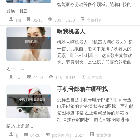
智能家务劳动等多个领域。随着科技的
发展，机器...
ahj
02-18
703
268
文章列表
啊我机器人
机器人啊机器人 《机器人啊机器人》是
一首少儿歌曲，歌词中充满了机器人的
元素，咔咔~咔咔咔~。这首歌曲旋律欢
快、节奏明快，是让孩子们喜欢的歌曲
之一。 ...
awj
02-18
146
446
文章列表
手机号邮箱在哪里找
怎样查自己手机号电子邮箱? 用qq号查
电子邮箱的方法:直接在qq图标上面点邮
箱图标进邮箱,左上角就是你的邮箱地
址.直接在qq图标上面点邮箱图标进邮
箱,左上角就...
sj
04-26
[db:随机数]
527
文章列表