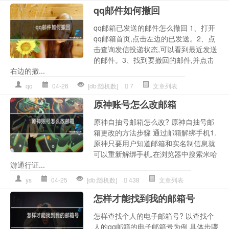
qq邮件如何撤回
qq邮箱已发送的邮件怎么撤回 1、打开
qq邮箱首页,点击左边的已发送。2、点
击查询发信投递状态,可以看到最近发送
的邮件。3、找到要撤回的邮件,并点击
右边的撤...
qq
04-26
[db:随机数]
7
文章列表
原神账号怎么改邮箱
原神自抽号邮箱怎么改? 原神自抽号邮
箱更改的方法步骤 通过邮箱解绑手机1.
原神只要用户知道邮箱和实名制信息就
可以重新解绑手机,在浏览器中搜索米哈
游通行证...
ys
04-25
[db:随机数]
438
文章列表
怎样才能找到我的邮箱号
怎样查找个人的电子邮箱号? 以查找个
人的qq邮箱的电子邮箱号为例 具体步骤