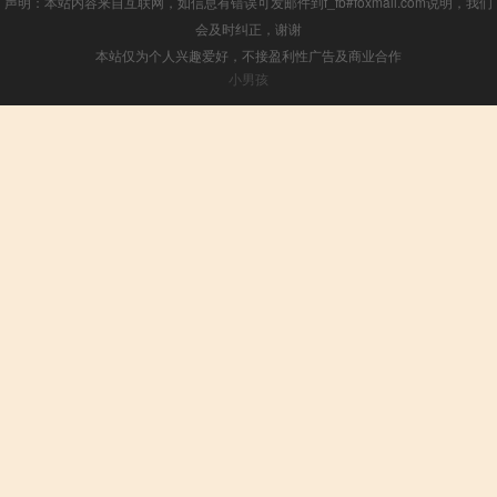
声明：本站内容来自互联网，如信息有错误可发邮件到f_fb#foxmail.com说明，我们
会及时纠正，谢谢
本站仅为个人兴趣爱好，不接盈利性广告及商业合作
小男孩