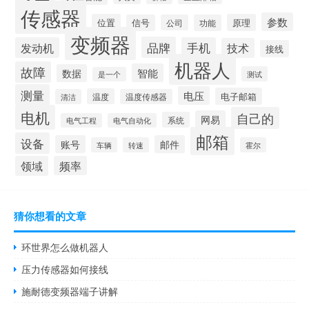
传感器
参数
位置
原理
信号
公司
功能
变频器
品牌
发动机
手机
技术
接线
机器人
故障
智能
数据
测试
是一个
测量
电压
电子邮箱
温度
清洁
温度传感器
电机
自己的
网易
系统
电气工程
电气自动化
邮箱
设备
账号
邮件
车辆
转速
霍尔
领域
频率
猜你想看的文章
环世界怎么做机器人
压力传感器如何接线
施耐德变频器端子讲解