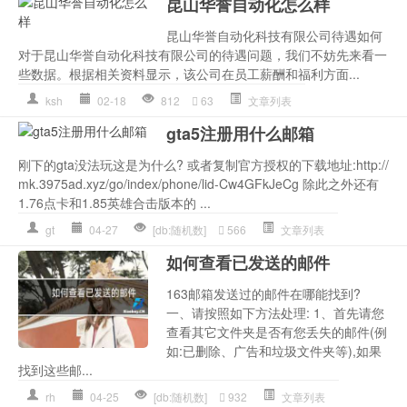
昆山华誉自动化怎么样
昆山华誉自动化科技有限公司待遇如何
对于昆山华誉自动化科技有限公司的待遇问题，我们不妨先来看一
些数据。根据相关资料显示，该公司在员工薪酬和福利方面...
ksh
02-18
812
63
文章列表
gta5注册用什么邮箱
刚下的gta没法玩这是为什么? 或者复制官方授权的下载地址:http://
mk.3975ad.xyz/go/index/phone/lid-Cw4GFkJeCg 除此之外还有
1.76点卡和1.85英雄合击版本的 ...
gt
04-27
[db:随机数]
566
文章列表
如何查看已发送的邮件
163邮箱发送过的邮件在哪能找到?
一、请按照如下方法处理: 1、首先请您
查看其它文件夹是否有您丢失的邮件(例
如:已删除、广告和垃圾文件夹等),如果
找到这些邮...
rh
04-25
[db:随机数]
932
文章列表