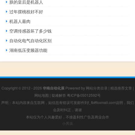
朕的皇后是机器人
过年摆桃枝好不好
机器人最肉
空调传感器坏了多少钱
自动化电气自动化区别
湖南低压变频器功能
Copyright © 2012 - 2026
华南自动化展
Powered by
网站分类目录
|
精选推荐文章
|
网站地图
|
疑难解答
粤ICP备05012592号
声明：本站内容来自互联网，如信息有错误可发邮件到f_fb#foxmail.com说明，我们
会及时纠正，谢谢
本站仅为个人兴趣爱好，不接盈利性广告及商业合作
小男孩