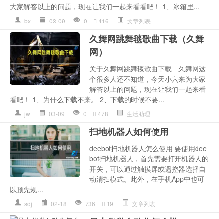
大家解答以上的问题，现在让我们一起来看看吧！ 1、冰箱里...
bx
03-09
0
416
文章列表
久舞网跳舞毯歌曲下载（久舞
网）
关于久舞网跳舞毯歌曲下载，久舞网这
个很多人还不知道，今天小六来为大家
解答以上的问题，现在让我们一起来看
看吧！ 1、为什么下载不来。 2、下载的时候不要...
jw
03-09
0
478
生活助理
扫地机器人如何使用
deebot扫地机器人怎么使用 要使用dee
bot扫地机器人，首先需要打开机器人的
开关，可以通过触摸屏或遥控器选择自
动清扫模式。此外，在手机App中也可
以预先规...
sdj
02-18
736
19
文章列表