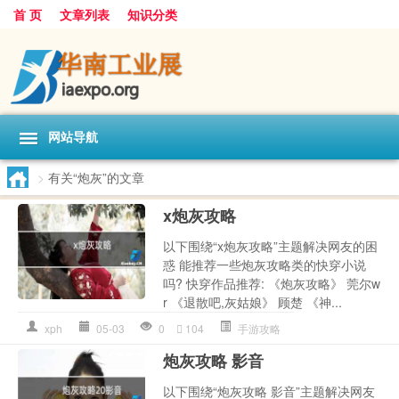
首 页
文章列表
知识分类
网站导航
>
有关“炮灰”的文章
x炮灰攻略
以下围绕“x炮灰攻略”主题解决网友的困
惑 能推荐一些炮灰攻略类的快穿小说
吗? 快穿作品推荐: 《炮灰攻略》 莞尔w
r 《退散吧,灰姑娘》 顾楚 《神...
xph
05-03
0
104
手游攻略
炮灰攻略 影音
以下围绕“炮灰攻略 影音”主题解决网友