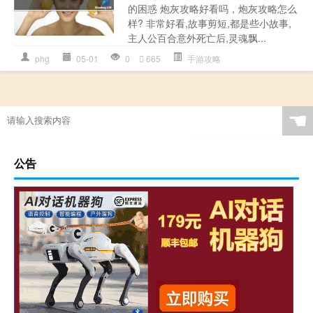
的困惑 炮灰攻略好看吗，炮灰攻略怎么
样? 非常好看,故事剪短,都是些小故事,
主人公百合意外死亡后,灵魂飘...
phg
05-01
0
665
手游攻略
☚
公告