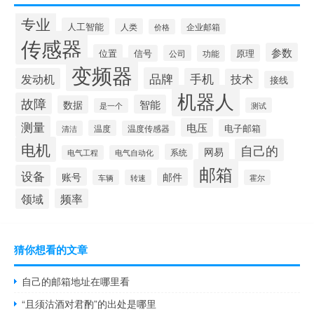
专业
人工智能
人类
企业邮箱
价格
传感器
参数
位置
原理
信号
公司
功能
变频器
品牌
发动机
手机
技术
接线
机器人
故障
智能
数据
测试
是一个
测量
电压
电子邮箱
温度
清洁
温度传感器
电机
自己的
网易
系统
电气工程
电气自动化
邮箱
设备
账号
邮件
车辆
转速
霍尔
领域
频率
猜你想看的文章
自己的邮箱地址在哪里看
“且须沽酒对君酌”的出处是哪里