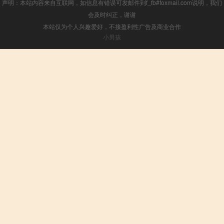
声明：本站内容来自互联网，如信息有错误可发邮件到f_fb#foxmail.com说明，我们
会及时纠正，谢谢
本站仅为个人兴趣爱好，不接盈利性广告及商业合作
小男孩