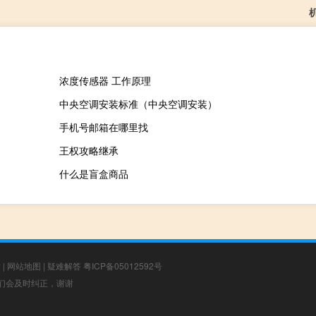
浓度传感器 工作原理
中央空调安装标准（中央空调安装）
手机号邮箱在哪里找
王权攻略继承
什么是盲盒商品
章
|
网站地图
|
疑难解答
粤ICP备05012592号
，我们会及时纠正，谢谢