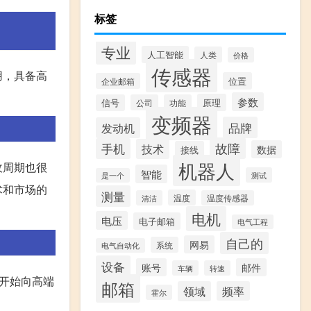
标签
专业
人工智能
人类
价格
传感器
用，具备高
位置
企业邮箱
参数
原理
信号
公司
功能
变频器
品牌
发动机
故障
手机
技术
数据
接线
机器人
收周期也很
智能
测试
是一个
术和市场的
测量
温度
清洁
温度传感器
电机
电压
电子邮箱
电气工程
自己的
网易
系统
电气自动化
设备
账号
邮件
车辆
转速
开始向高端
邮箱
领域
频率
霍尔