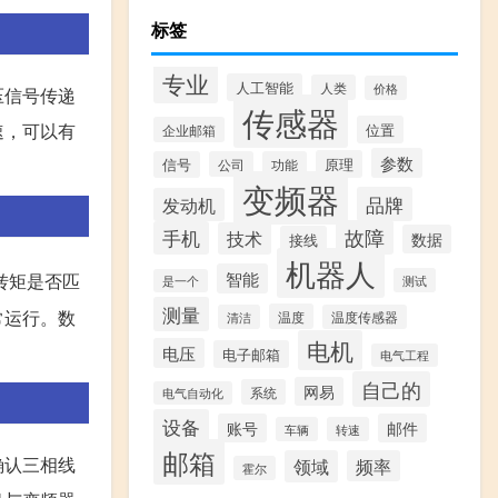
标签
专业
人工智能
人类
价格
压信号传递
传感器
速，可以有
位置
企业邮箱
参数
原理
信号
公司
功能
变频器
品牌
发动机
故障
手机
技术
数据
接线
机器人
智能
转矩是否匹
测试
是一个
测量
常运行。数
温度
清洁
温度传感器
电机
电压
电子邮箱
电气工程
自己的
网易
系统
电气自动化
设备
账号
邮件
车辆
转速
邮箱
确认三相线
领域
频率
霍尔