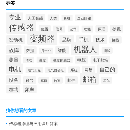
标签
专业
人工智能
人类
企业邮箱
价格
传感器
参数
位置
原理
信号
公司
功能
变频器
品牌
发动机
手机
技术
接线
机器人
故障
智能
数据
测试
是一个
测量
电压
电子邮箱
温度
清洁
温度传感器
电机
自己的
网易
系统
电气工程
电气自动化
邮箱
设备
账号
邮件
车辆
转速
霍尔
领域
频率
猜你想看的文章
传感器原理与应用课后答案