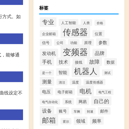
标签
行方式。如
专业
人工智能
人类
价格
传感器
位置
企业邮箱
参数
原理
信号
公司
功能
变频器
发动机
品牌
式，能够通
故障
手机
技术
数据
接线
机器人
智能
测试
是一个
测量
温度
清洁
温度传感器
电机
电压
电子邮箱
曲线设定不
电气工程
自己的
网易
系统
电气自动化
设备
账号
邮件
车辆
转速
邮箱
领域
频率
霍尔