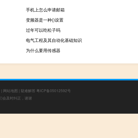
手机上怎么申请邮箱
变频器是一种()设置
过年可以吃松子吗
电气工程及其自动化基础知识
为什么要用传感器
章
|
网站地图
|
疑难解答
粤ICP备05012592号
，我们会及时纠正，谢谢