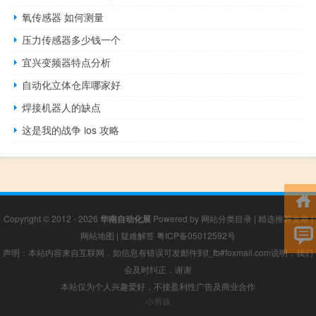
氧传感器 如何测量
压力传感器多少钱一个
宜兴变频器特点分析
自动化立体仓库哪家好
焊接机器人的缺点
这是我的战争 ios 攻略
Copyright © 2012 - 2026
华南自动化展
Powered by
网站分类目录
|
精选推荐文章
|
网站地图
|
疑难解答
粤ICP备05012592号
声明：本站内容来自互联网，如信息有错误可发邮件到f_fb#foxmail.com说明，我们
会及时纠正，谢谢
本站仅为个人兴趣爱好，不接盈利性广告及商业合作
小男孩