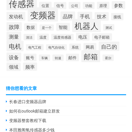
传感器
参数
位置
原理
信号
公司
功能
变频器
品牌
发动机
手机
技术
接线
机器人
故障
智能
数据
测试
是一个
测量
电压
电子邮箱
温度
清洁
温度传感器
电机
自己的
网易
系统
电气工程
电气自动化
邮箱
设备
账号
邮件
车辆
转速
霍尔
领域
频率
猜你想看的文章
长春进口变频器品牌
如何在outlook邮箱建立群发
变频器整套教程下载
本田雅阁氧传感器多少钱