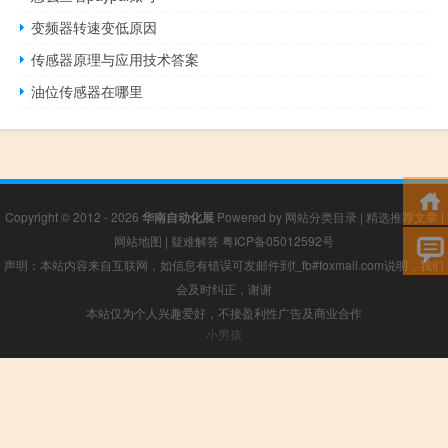
变频器转速变低原因
传感器原理与应用技术答案
油位传感器在哪里
Copyright © 2012 - 2026
华南自动化展
Powered by
网站分类目录
|
精选推荐文章
|
网站地图
|
疑难解答
粤ICP备05012592号
声明：本站内容来自互联网，如信息有错误可发邮件到f_fb#foxmail.com说明，我们
会及时纠正，谢谢
本站仅为个人兴趣爱好，不接盈利性广告及商业合作
小男孩