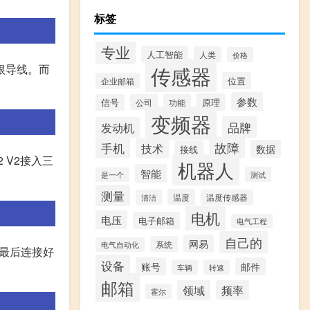
标签
专业
人工智能
人类
价格
传感器
根导线。而
位置
企业邮箱
参数
原理
信号
公司
功能
变频器
品牌
发动机
故障
手机
技术
数据
接线
 V2接入三
机器人
智能
测试
是一个
测量
温度
清洁
温度传感器
电机
电压
电子邮箱
电气工程
自己的
网易
系统
电气自动化
，最后连接好
设备
账号
邮件
车辆
转速
邮箱
领域
频率
霍尔