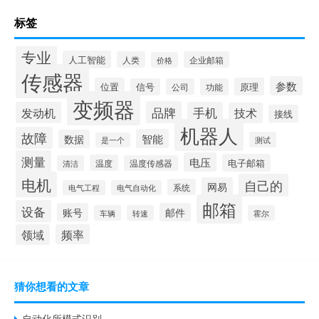
标签
专业
人工智能
人类
企业邮箱
价格
传感器
参数
位置
原理
信号
公司
功能
变频器
品牌
发动机
手机
技术
接线
机器人
故障
智能
数据
测试
是一个
测量
电压
电子邮箱
温度
清洁
温度传感器
电机
自己的
网易
系统
电气工程
电气自动化
邮箱
设备
账号
邮件
车辆
转速
霍尔
领域
频率
猜你想看的文章
自动化所模式识别