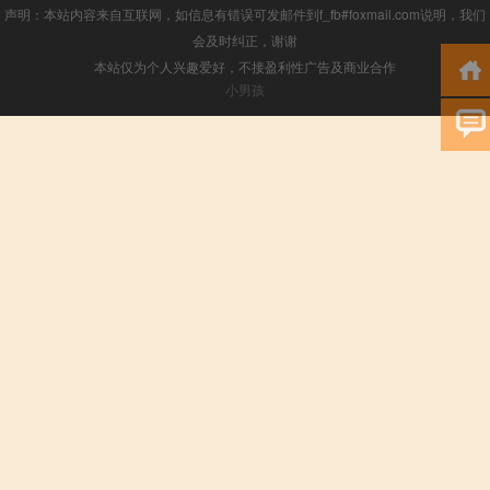
声明：本站内容来自互联网，如信息有错误可发邮件到f_fb#foxmail.com说明，我们
会及时纠正，谢谢
本站仅为个人兴趣爱好，不接盈利性广告及商业合作
小男孩