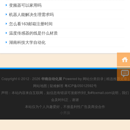
变频器可以家用吗
机器人能解决生理需求吗
怎么看163邮箱注册时间
温度传感器的线是什么材质
湖南科技大学自动化
Copyright © 2012 - 2026
华南自动化展
Powered by
网站分类目录
|
精选推荐文章
|
网站地图
|
疑难解答
粤ICP备05012592号
声明：本站内容来自互联网，如信息有错误可发邮件到f_fb#foxmail.com说明，我们
会及时纠正，谢谢
本站仅为个人兴趣爱好，不接盈利性广告及商业合作
小男孩