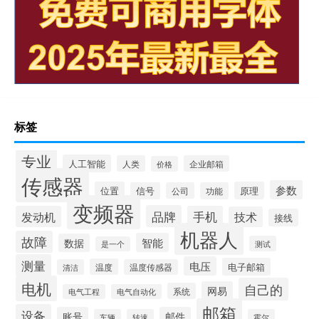
标签
专业
人工智能
人类
企业邮箱
价格
传感器
参数
位置
原理
信号
公司
功能
变频器
品牌
发动机
手机
技术
接线
机器人
故障
智能
数据
测试
是一个
测量
电压
电子邮箱
温度
清洁
温度传感器
电机
自己的
网易
系统
电气工程
电气自动化
邮箱
设备
账号
邮件
车辆
转速
霍尔