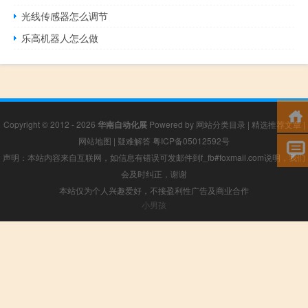
光线传感器怎么调节
乐高机器人怎么做
Copyright © 2012 - 2026
华南自动化展
Powered by
网站分类目录
|
精选推荐文章
|
网站地图
|
疑难解答
粤ICP备05012592号
声明：本站内容来自互联网，如信息有错误可发邮件到f_fb#foxmail.com说明，我们
会及时纠正，谢谢
本站仅为个人兴趣爱好，不接盈利性广告及商业合作
小男孩