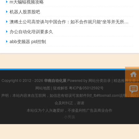
m大蝙蝠视频攻略
机器人股票股吧
澳稀土公司高管谈与中国合作：如不合作就只能“坐等并无所事事”
办公自动化培训要多久
abb变频器 pid控制
Copyright © 2012 - 2026
华南自动化展
Powered by
网站分类目录
|
精选推荐文章
|
网站地图
|
疑难解答
粤ICP备05012592号
声明：本站内容来自互联网，如信息有错误可发邮件到f_fb#foxmail.com说明，我们
会及时纠正，谢谢
本站仅为个人兴趣爱好，不接盈利性广告及商业合作
小男孩