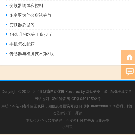
变频器调试和控制
东南亚为什么庆祝春节
变频器总是闪
14毫升的水等于多少斤
手机怎么邮箱
传感器与检测技术第3版
Copyright © 2012 - 2026
华南自动化展
Powered by
网站分类目录
|
精选推荐文章
|
网站地图
|
疑难解答
粤ICP备05012592号
声明：本站内容来自互联网，如信息有错误可发邮件到f_fb#foxmail.com说明，我们
会及时纠正，谢谢
本站仅为个人兴趣爱好，不接盈利性广告及商业合作
小男孩