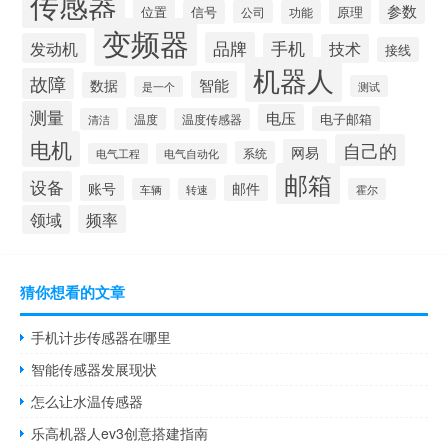
传感器
参数
位置
原理
信号
公司
功能
变频器
品牌
发动机
手机
技术
接线
机器人
故障
智能
数据
测试
是一个
测量
电压
电子邮箱
温度
清洁
温度传感器
电机
自己的
网易
系统
电气工程
电气自动化
邮箱
设备
账号
邮件
车辆
转速
霍尔
领域
频率
猜你想看的文章
手机计步传感器在哪里
智能传感器发展现状
怎么让水温传感器
乐高机器人ev3创意搭建指南