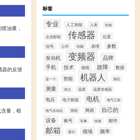
标签
专业
人工智能
人类
价格
的喷油量，
传感器
位置
企业邮箱
参数
原理
信号
公司
功能
变频器
品牌
发动机
故障
手机
技术
数据
接线
感器的反馈
机器人
智能
测试
是一个
测量
温度
清洁
温度传感器
电机
电压
电子邮箱
电气工程
自己的
网易
气含量，根
系统
电气自动化
设备
账号
邮件
车辆
转速
邮箱
领域
频率
霍尔