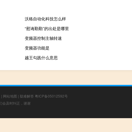
沃格自动化科技怎么样
“慰诲勤勤”的出处是哪里
变频器控制主轴转速
变频器功能是
越王勾践什么意思
章
|
网站地图
|
疑难解答
粤ICP备05012592号
，我们会及时纠正，谢谢