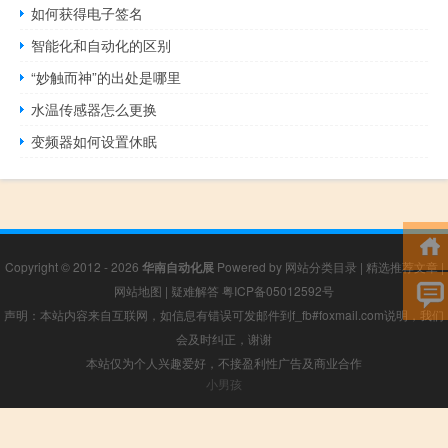
如何获得电子签名
智能化和自动化的区别
“妙触而神”的出处是哪里
水温传感器怎么更换
变频器如何设置休眠
Copyright © 2012 - 2026
华南自动化展
Powered by
网站分类目录
|
精选推荐文章
|
网站地图
|
疑难解答
粤ICP备05012592号
声明：本站内容来自互联网，如信息有错误可发邮件到f_fb#foxmail.com说明，我们
会及时纠正，谢谢
本站仅为个人兴趣爱好，不接盈利性广告及商业合作
小男孩