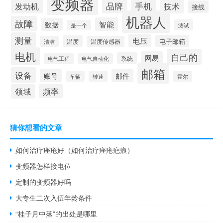
变频器
品牌
发动机
手机
技术
接线
机器人
故障
智能
数据
测试
是一个
测量
电压
电子邮箱
温度
清洁
温度传感器
电机
自己的
网易
系统
电气工程
电气自动化
邮箱
设备
账号
邮件
车辆
转速
霍尔
领域
频率
猜你想看的文章
如何治疗痤疮好（如何治疗痤疮疤痕）
变频器怎样接电位
定制的变频器好吗
大专生二次入伍年龄条件
“桂子月中落”的出处是哪里