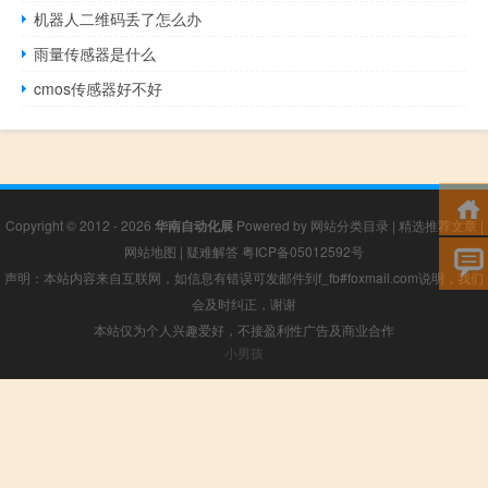
机器人二维码丢了怎么办
雨量传感器是什么
cmos传感器好不好
Copyright © 2012 - 2026
华南自动化展
Powered by
网站分类目录
|
精选推荐文章
|
网站地图
|
疑难解答
粤ICP备05012592号
声明：本站内容来自互联网，如信息有错误可发邮件到f_fb#foxmail.com说明，我们
会及时纠正，谢谢
本站仅为个人兴趣爱好，不接盈利性广告及商业合作
小男孩