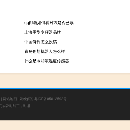
qq邮箱如何看对方是否已读
上海重型变频器品牌
中国诗刊怎么投稿
青岛创想机器人怎么样
什么是冷却液温度传感器
章
|
网站地图
|
疑难解答
粤ICP备05012592号
，我们会及时纠正，谢谢