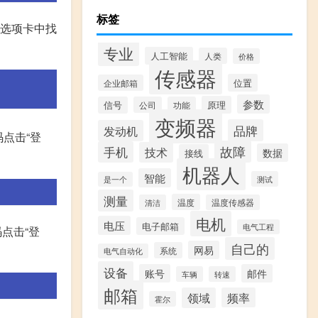
标签
”选项卡中找
专业
人工智能
人类
价格
传感器
位置
企业邮箱
参数
原理
信号
公司
功能
变频器
品牌
发动机
码点击“登
故障
手机
技术
数据
接线
机器人
智能
测试
是一个
测量
温度
清洁
温度传感器
电机
电压
电子邮箱
电气工程
点击“登
自己的
网易
系统
电气自动化
设备
账号
邮件
车辆
转速
邮箱
领域
频率
霍尔