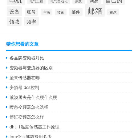
网易
系统
电气工程
电气自动化
邮箱
设备
账号
邮件
车辆
转速
霍尔
领域
频率
猜你想看的文章
各品牌变频器对比
变频器与变流器的区别
坚果传感器在哪
变频器 dcs控制
荒漠屠夫是什么梗什么梗
喷泉变频器怎么选择
博汇变频器怎么样
dht11温度传感器工作原理
tom企业邮箱费用多少