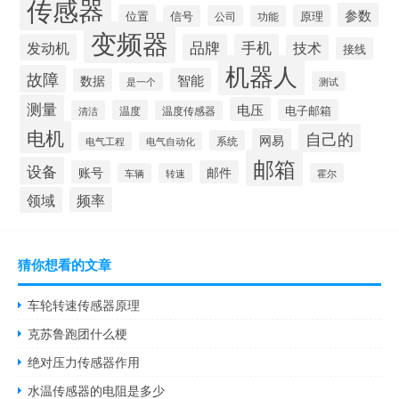
传感器
参数
位置
原理
信号
公司
功能
变频器
发动机
品牌
手机
技术
接线
机器人
故障
智能
数据
测试
是一个
测量
电压
电子邮箱
温度
清洁
温度传感器
电机
自己的
网易
系统
电气工程
电气自动化
邮箱
设备
账号
邮件
车辆
转速
霍尔
领域
频率
猜你想看的文章
车轮转速传感器原理
克苏鲁跑团什么梗
绝对压力传感器作用
水温传感器的电阻是多少