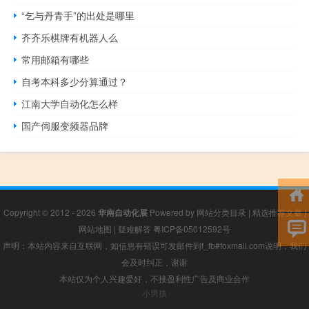
“乞与丹青手”的出处是哪里
齐齐乐棋牌有机器人么
常用邮箱有哪些
自考本科多少分算通过？
江南大学自动化怎么样
国产伺服变频器品牌
Copyright © 2012 - 2026
华南自动化展
Powered by
网站分类目录
|
精选推荐文章
|
网站地图
|
疑难解答
粤ICP备05012592号
声明：本站内容来自互联网，如信息有错误可发邮件到f_fb#foxmail.com说明，我们
会及时纠正，谢谢
本站仅为个人兴趣爱好，不接盈利性广告及商业合作
小男孩