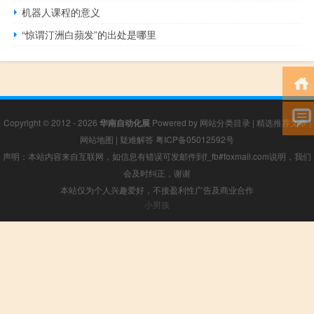
机器人课程的意义
“惊谓汀洲白蘋发”的出处是哪里
Copyright © 2012 - 2026
华南自动化展
Powered by
网站分类目录
|
精选推荐文章
|
网站地图
|
疑难解答
粤ICP备05012592号
声明：本站内容来自互联网，如信息有错误可发邮件到f_fb#foxmail.com说明，我们
会及时纠正，谢谢
本站仅为个人兴趣爱好，不接盈利性广告及商业合作
小男孩