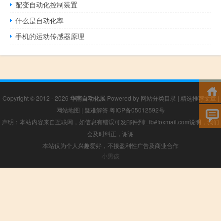
配变自动化控制装置
什么是自动化率
手机的运动传感器原理
Copyright © 2012 - 2026
华南自动化展
Powered by
网站分类目录
|
精选推荐文章
|
网站地图
|
疑难解答
粤ICP备05012592号
声明：本站内容来自互联网，如信息有错误可发邮件到f_fb#foxmail.com说明，我们
会及时纠正，谢谢
本站仅为个人兴趣爱好，不接盈利性广告及商业合作
小男孩