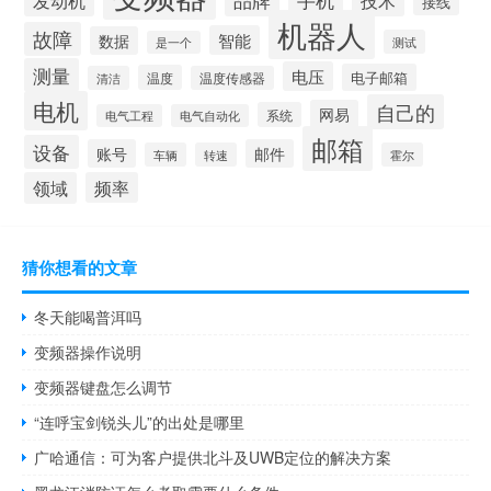
技术
接线
机器人
故障
智能
数据
测试
是一个
测量
电压
电子邮箱
温度
清洁
温度传感器
电机
自己的
网易
系统
电气工程
电气自动化
邮箱
设备
账号
邮件
车辆
转速
霍尔
领域
频率
猜你想看的文章
冬天能喝普洱吗
变频器操作说明
变频器键盘怎么调节
“连呼宝剑锐头儿”的出处是哪里
广哈通信：可为客户提供北斗及UWB定位的解决方案