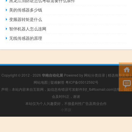
黑龙江消防证怎么考取需要什么条件
美的传感器多少钱
变频器转矩是什么
智伴机器人怎么连网
无线传感器的原理
Copyright © 2012 - 2026
华南自动化展
Powered by
网站分类目录
|
精选推荐文章
|
网站地图
|
疑难解答
粤ICP备05012592号
声明：本站内容来自互联网，如信息有错误可发邮件到f_fb#foxmail.com说明，我们
会及时纠正，谢谢
本站仅为个人兴趣爱好，不接盈利性广告及商业合作
小男孩