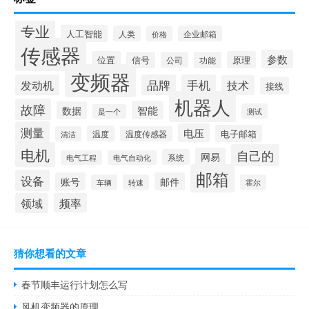
专业
人工智能
人类
企业邮箱
价格
传感器
参数
位置
原理
信号
公司
功能
变频器
发动机
品牌
手机
技术
接线
机器人
故障
智能
数据
测试
是一个
测量
电压
电子邮箱
温度
清洁
温度传感器
电机
自己的
网易
系统
电气工程
电气自动化
邮箱
设备
账号
邮件
车辆
转速
霍尔
领域
频率
猜你想看的文章
春节顺丰运行计划怎么写
风机变频器的原理