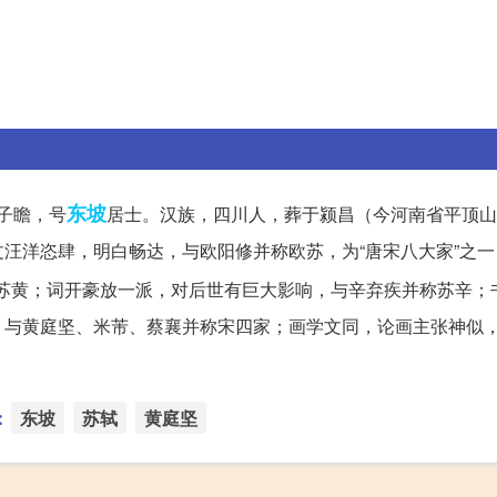
东坡
字子瞻，号
居士。汉族，四川人，葬于颍昌（今河南省平顶山
汪洋恣肆，明白畅达，与欧阳修并称欧苏，为“唐宋八大家”之一
苏黄；词开豪放一派，对后世有巨大影响，与辛弃疾并称苏辛；
与黄庭坚、米芾、蔡襄并称宋四家；画学文同，论画主张神似，
：
东坡
苏轼
黄庭坚