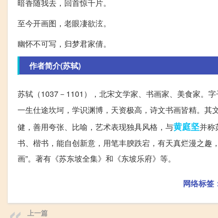
暗香随我去，回首惊千片。
至今开画图，老眼凄欲泫。
幽怀不可写，归梦君家倩。
作者简介(苏轼)
苏轼（1037－1101），北宋文学家、书画家、美食家。
一生仕途坎坷，学识渊博，天资极高，诗文书画皆精。其文
黄庭坚
健，善用夸张、比喻，艺术表现独具风格，与
并称
书、楷书，能自创新意，用笔丰腴跌宕，有天真烂漫之趣，
画”。著有《苏东坡全集》和《东坡乐府》等。
网络标签
上一篇