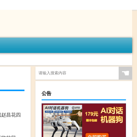
☚
公告
藏赵昌花四