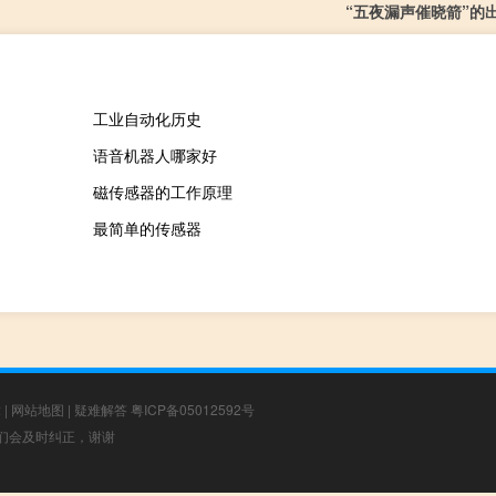
“五夜漏声催晓箭”的
工业自动化历史
语音机器人哪家好
磁传感器的工作原理
最简单的传感器
章
|
网站地图
|
疑难解答
粤ICP备05012592号
，我们会及时纠正，谢谢