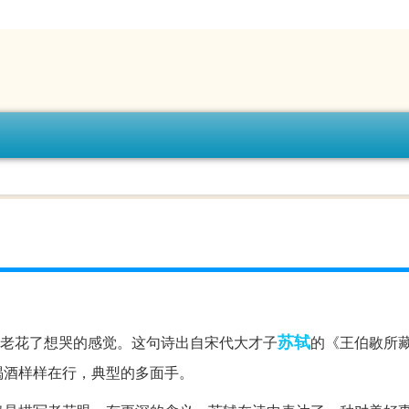
苏轼
睛老花了想哭的感觉。这句诗出自宋代大才子
的《王伯敭所
喝酒样样在行，典型的多面手。