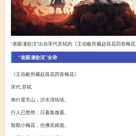
“老眼凄欲泫”出自宋代苏轼的《王伯敭所藏赵昌花四首梅花
“老眼凄欲泫”全诗
《王伯敭所藏赵昌花四首梅花》
宋代 苏轼
南行度关山，沙水清练练。
行人已愁绝，日暮集微霰。
殷勤小梅花，仿佛吴姬面。