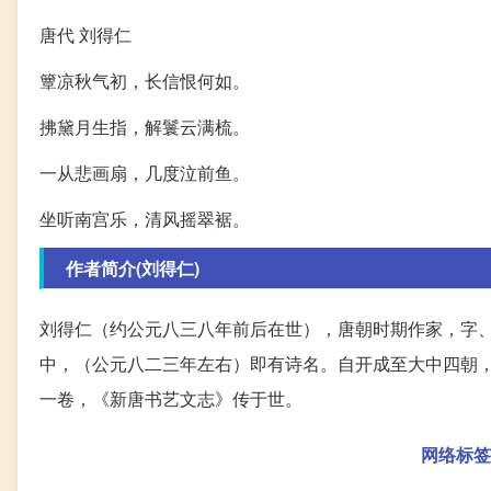
唐代 刘得仁
簟凉秋气初，长信恨何如。
拂黛月生指，解鬟云满梳。
一从悲画扇，几度泣前鱼。
坐听南宫乐，清风摇翠裾。
作者简介(刘得仁)
刘得仁（约公元八三八年前后在世），唐朝时期作家，字
中，（公元八二三年左右）即有诗名。自开成至大中四朝
一卷，《新唐书艺文志》传于世。
网络标签