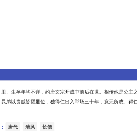
、里、生卒年均不详，约唐文宗开成中前后在世。相传他是公主
，昆弟以贵戚皆擢显位，独得仁出入举场三十年，竟无所成。得
：
唐代
清风
长信