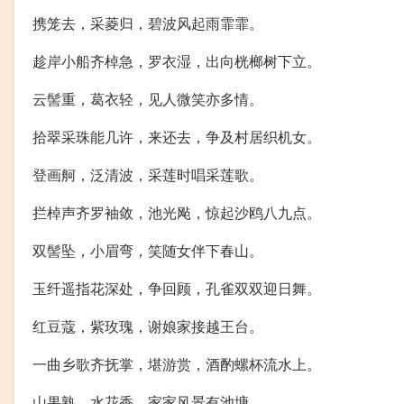
携笼去，采菱归，碧波风起雨霏霏。
趁岸小船齐棹急，罗衣湿，出向桄榔树下立。
云髻重，葛衣轻，见人微笑亦多情。
拾翠采珠能几许，来还去，争及村居织机女。
登画舸，泛清波，采莲时唱采莲歌。
拦棹声齐罗袖敛，池光飐，惊起沙鸥八九点。
双髻坠，小眉弯，笑随女伴下春山。
玉纤遥指花深处，争回顾，孔雀双双迎日舞。
红豆蔻，紫玫瑰，谢娘家接越王台。
一曲乡歌齐抚掌，堪游赏，酒酌螺杯流水上。
山果熟，水花香，家家风景有池塘。