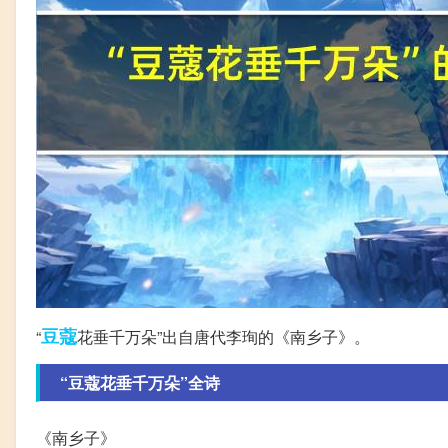
豆蔻
“
花垂千万朵”出自唐代李珣的《南乡子》。
“豆蔻花垂千万朵”全诗
《南乡子》