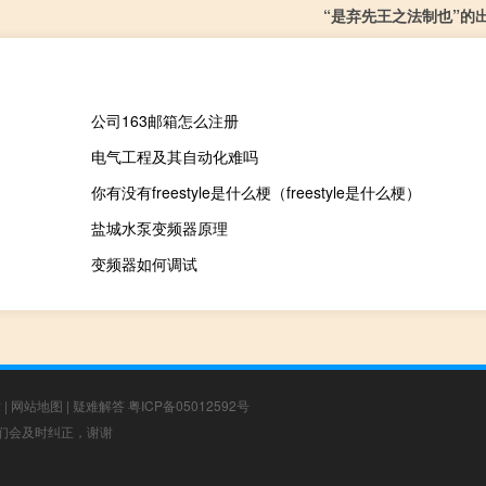
“是弃先王之法制也”的
公司163邮箱怎么注册
电气工程及其自动化难吗
你有没有freestyle是什么梗（freestyle是什么梗）
盐城水泵变频器原理
变频器如何调试
章
|
网站地图
|
疑难解答
粤ICP备05012592号
，我们会及时纠正，谢谢