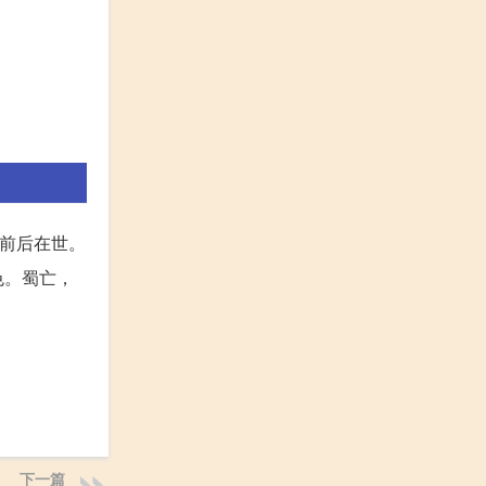
中前后在世。
色。蜀亡，
下一篇