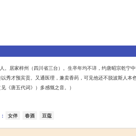
波斯人。居家梓州（四川省三台）。生卒年均不详，约唐昭宗乾宁
尝以秀才预宾贡。又通医理，兼卖香药，可见他还不脱波斯人本
（见《唐五代词》）多感慨之音。）
：
女伴
春酒
豆蔻