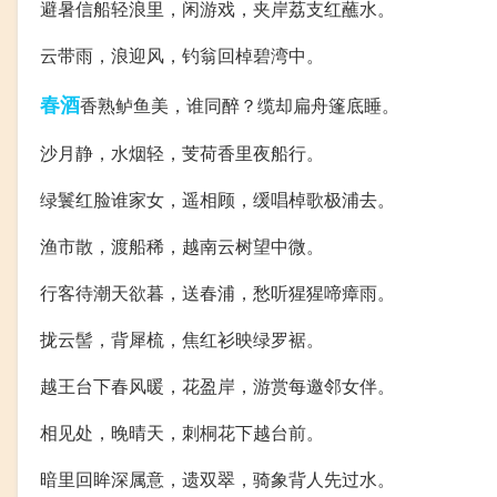
避暑信船轻浪里，闲游戏，夹岸荔支红蘸水。
云带雨，浪迎风，钓翁回棹碧湾中。
春酒
香熟鲈鱼美，谁同醉？缆却扁舟篷底睡。
沙月静，水烟轻，芰荷香里夜船行。
绿鬟红脸谁家女，遥相顾，缓唱棹歌极浦去。
渔市散，渡船稀，越南云树望中微。
行客待潮天欲暮，送春浦，愁听猩猩啼瘴雨。
拢云髻，背犀梳，焦红衫映绿罗裾。
越王台下春风暖，花盈岸，游赏每邀邻女伴。
相见处，晚晴天，刺桐花下越台前。
暗里回眸深属意，遗双翠，骑象背人先过水。