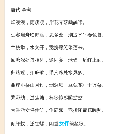
唐代 李珣
烟漠漠，雨凄凄，岸花零落鹧鸪啼。
远客扁舟临野渡，思乡处，潮退水平春色暮。
兰桡举，水文开，竞携藤笼采莲来。
回塘深处遥相见，邀同宴，渌酒一卮红上面。
归路近，扣舷歌，采真珠处水风多。
曲岸小桥山月过，烟深锁，豆蔻花垂千万朵。
乘彩舫，过莲塘，棹歌惊起睡鸳鸯。
带香游女偎伴笑，争窈窕，竞折团荷遮晚照。
女伴
倾绿蚁，泛红螺，闲邀
簇笙歌。