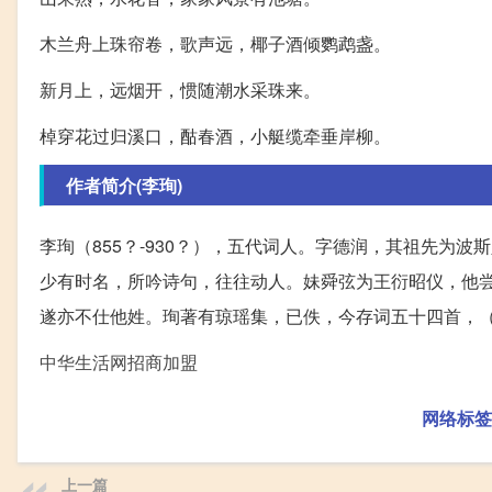
木兰舟上珠帘卷，歌声远，椰子酒倾鹦鹉盏。
新月上，远烟开，惯随潮水采珠来。
棹穿花过归溪口，酤春酒，小艇缆牵垂岸柳。
作者简介(李珣)
李珣（855？-930？），五代词人。字德润，其祖先为
少有时名，所吟诗句，往往动人。妹舜弦为王衍昭仪，他
遂亦不仕他姓。珣著有琼瑶集，已佚，今存词五十四首，
中华生活网招商加盟
网络标签
上一篇