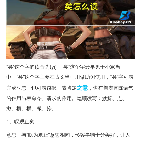
“矣”这个字的读音为(yǐ)，“矣”这个字最早见于小篆当
中，“矣”这个字主要在古文当中用做助词使用，“矣”字可表
之意
完成时态，也可表感叹，表肯定
，也有着表直陈语气
的作用与表命令、请求的作用。笔顺读写：撇折、点、
撇、横、横、撇、捺。
1、叹观止矣
意思：与“叹为观止”意思相同，形容事物十分美好，让人