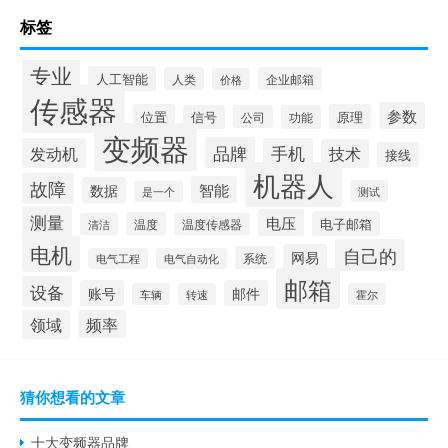
标签
专业
人工智能
人类
企业邮箱
价格
传感器
参数
位置
原理
信号
公司
功能
变频器
品牌
发动机
手机
技术
接线
机器人
故障
智能
数据
测试
是一个
测量
电压
电子邮箱
温度
清洁
温度传感器
电机
自己的
网易
系统
电气工程
电气自动化
邮箱
设备
账号
邮件
车辆
转速
霍尔
领域
频率
猜你想看的文章
十大变频器品牌