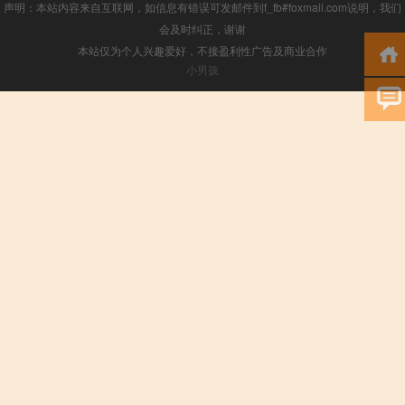
声明：本站内容来自互联网，如信息有错误可发邮件到f_fb#foxmail.com说明，我们
会及时纠正，谢谢
本站仅为个人兴趣爱好，不接盈利性广告及商业合作
小男孩