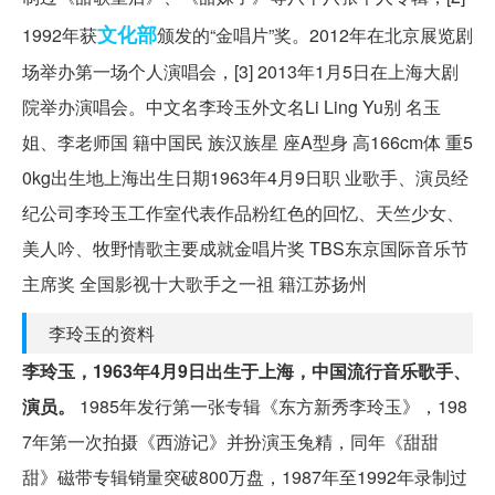
文化部
1992年获
颁发的“金唱片”奖。2012年在北京展览剧
场举办第一场个人演唱会，[3] 2013年1月5日在上海大剧
院举办演唱会。中文名李玲玉外文名Li Ling Yu别 名玉
姐、李老师国 籍中国民 族汉族星 座A型身 高166cm体 重5
0kg出生地上海出生日期1963年4月9日职 业歌手、演员经
纪公司李玲玉工作室代表作品粉红色的回忆、天竺少女、
美人吟、牧野情歌主要成就金唱片奖 TBS东京国际音乐节
主席奖 全国影视十大歌手之一祖 籍江苏扬州
李玲玉的资料
李玲玉，1963年4月9日出生于上海，中国流行音乐歌手、
演员。
1985年发行第一张专辑《东方新秀李玲玉》，198
7年第一次拍摄《西游记》并扮演玉兔精，同年《甜甜
甜》磁带专辑销量突破800万盘，1987年至1992年录制过