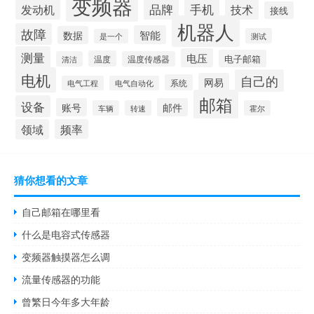
变频器
品牌
发动机
手机
技术
接线
机器人
故障
智能
数据
测试
是一个
测量
电压
电子邮箱
温度
清洁
温度传感器
电机
自己的
网易
系统
电气工程
电气自动化
邮箱
设备
账号
邮件
车辆
转速
霍尔
领域
频率
猜你想看的文章
自己邮箱在哪里看
什么是电容式传感器
变频器触摸器怎么调
流量传感器的功能
曾繁日今年多大年龄