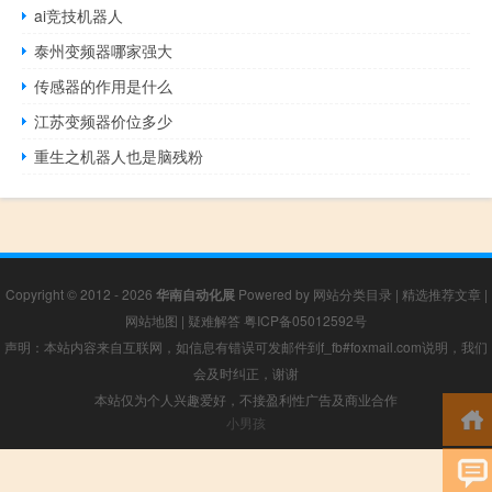
ai竞技机器人
泰州变频器哪家强大
传感器的作用是什么
江苏变频器价位多少
重生之机器人也是脑残粉
Copyright © 2012 - 2026
华南自动化展
Powered by
网站分类目录
|
精选推荐文章
|
网站地图
|
疑难解答
粤ICP备05012592号
声明：本站内容来自互联网，如信息有错误可发邮件到f_fb#foxmail.com说明，我们
会及时纠正，谢谢
本站仅为个人兴趣爱好，不接盈利性广告及商业合作
小男孩