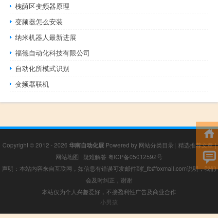
槐荫区变频器原理
变频器怎么安装
纳米机器人最新进展
福德自动化科技有限公司
自动化所模式识别
变频器联机
Copyright © 2012 - 2026
华南自动化展
Powered by
网站分类目录
|
精选推荐文章
|
网站地图
|
疑难解答
粤ICP备05012592号
声明：本站内容来自互联网，如信息有错误可发邮件到f_fb#foxmail.com说明，我们
会及时纠正，谢谢
本站仅为个人兴趣爱好，不接盈利性广告及商业合作
小男孩