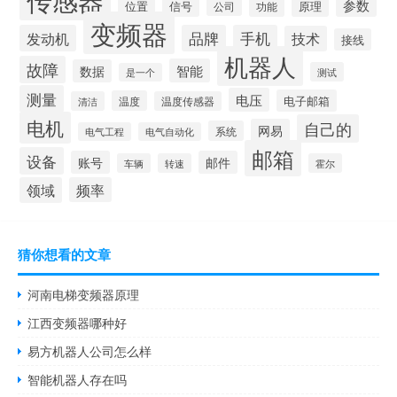
参数
位置
原理
信号
公司
功能
变频器
发动机
品牌
手机
技术
接线
机器人
故障
智能
数据
测试
是一个
测量
电压
电子邮箱
温度
清洁
温度传感器
电机
自己的
网易
系统
电气工程
电气自动化
邮箱
设备
账号
邮件
车辆
转速
霍尔
领域
频率
猜你想看的文章
河南电梯变频器原理
江西变频器哪种好
易方机器人公司怎么样
智能机器人存在吗