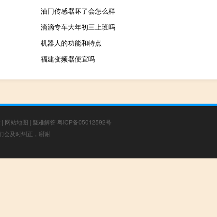
油门传感器坏了会怎么样
滴滴专车大年初三上班吗
机器人的功能和特点
福建变频器便宜吗
章
|
网站地图
|
疑难解答
粤ICP备05012592号
，我们会及时纠正，谢谢