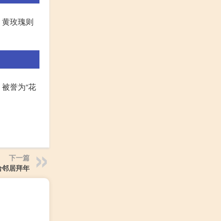
，黄玫瑰则
被誉为“花
下一篇
给邻居拜年