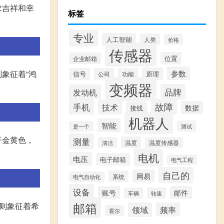
求吉祥和幸
标签
专业
人工智能
人类
价格
传感器
位置
企业邮箱
参数
象征着“鸿
原理
信号
公司
功能
变频器
品牌
发动机
故障
手机
技术
数据
接线
机器人
智能
测试
是一个
开金黄色，
测量
温度
清洁
温度传感器
电机
电压
电子邮箱
电气工程
自己的
网易
系统
电气自动化
设备
账号
邮件
车辆
转速
邮箱
则象征着希
领域
频率
霍尔