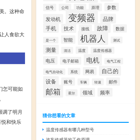
参数
原理
信号
公司
功能
美。这种命
变频器
品牌
发动机
故障
手机
技术
数据
接线
让人食欲大
机器人
智能
测试
是一个
测量
温度
清洁
温度传感器
电机
电压
电子邮箱
电气工程
自己的
网易
系统
电气自动化
设备
账号
邮件
车辆
转速
们怎可能如
邮箱
领域
频率
霍尔
。
强调了明月
猜你想看的文章
喜悦和快乐
温度传感器有哪几种型号
汽车传感器的工作原理