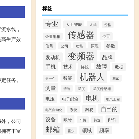
标签
专业
人工智能
人类
价格
者流水线，
传感器
位置
企业邮箱
提高生产效
参数
原理
信号
公司
功能
变频器
品牌
发动机
故障
手机
技术
数据
接线
机器人
智能
测试
是一个
特定任务。
测量
温度
清洁
温度传感器
电机
电压
电子邮箱
电气工程
自己的
网易
系统
电气自动化
设备
账号
邮件
车辆
转速
另外，公司
邮箱
领域
频率
域拥有丰富
霍尔