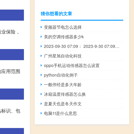
猜你想看的文章
变频器节电怎么选择
商业保险，
美的空调传感器多少k
2023-09-30 07:09： 2023-9-30 07:09，因交通管制,S2津宁高速全线收费站入口限行所有货车。S2津宁高速北辰东收费站入口限开车道。 ​​​
广州星旭自动化科技
oppo手机运动传感器怎么设置
的应用范围
python自动化例子
一般停经是多大年龄
冰箱温度传感器怎么换
是夏天也是冬天作文
品标识、包
电脑1t是什么意思