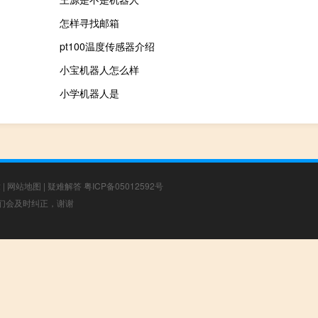
怎样寻找邮箱
pt100温度传感器介绍
小宝机器人怎么样
小学机器人是
章
|
网站地图
|
疑难解答
粤ICP备05012592号
，我们会及时纠正，谢谢