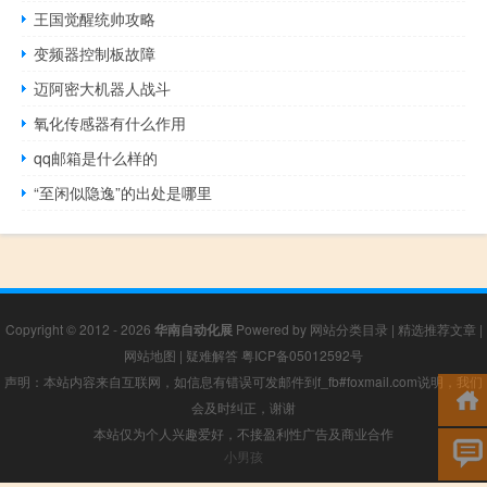
王国觉醒统帅攻略
变频器控制板故障
迈阿密大机器人战斗
氧化传感器有什么作用
qq邮箱是什么样的
“至闲似隐逸”的出处是哪里
Copyright © 2012 - 2026
华南自动化展
Powered by
网站分类目录
|
精选推荐文章
|
网站地图
|
疑难解答
粤ICP备05012592号
声明：本站内容来自互联网，如信息有错误可发邮件到f_fb#foxmail.com说明，我们
会及时纠正，谢谢
本站仅为个人兴趣爱好，不接盈利性广告及商业合作
小男孩