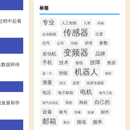
标签
专业
过程中起着
人工智能
人类
价格
传感器
位置
企业邮箱
参数
原理
信号
公司
功能
变频器
品牌
发动机
故障
手机
技术
数据
接线
集数据和传
机器人
智能
测试
是一个
测量
温度
清洁
温度传感器
电机
电压
电子邮箱
电气工程
自己的
网易
断发展和学
系统
电气自动化
设备
账号
邮件
车辆
转速
邮箱
领域
频率
霍尔