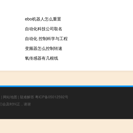
ebo机器人怎么重置
自动化科技公司取名
自动化 控制科学与工程
变频器怎么控制转速
氧传感器有几根线
章
|
网站地图
|
疑难解答
粤ICP备05012592号
，我们会及时纠正，谢谢