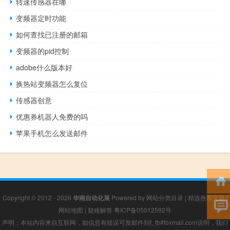
转速传感器在哪
变频器定时功能
如何查找已注册的邮箱
变频器的pid控制
adobe什么版本好
换热站变频器怎么复位
传感器创意
优惠券机器人免费的吗
苹果手机怎么发送邮件
Copyright © 2012 - 2026
华南自动化展
Powered by
网站分类目录
|
精选推荐文章
|
网站地图
|
疑难解答
粤ICP备05012592号
声明：本站内容来自互联网，如信息有错误可发邮件到f_fb#foxmail.com说明，我们