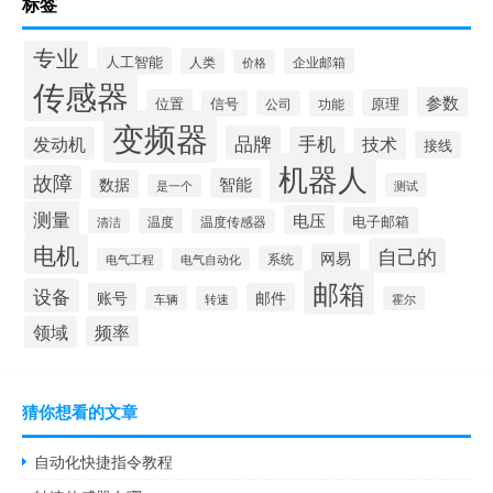
标签
专业
人工智能
人类
企业邮箱
价格
传感器
参数
位置
原理
信号
公司
功能
变频器
品牌
发动机
手机
技术
接线
机器人
故障
智能
数据
测试
是一个
测量
电压
电子邮箱
温度
清洁
温度传感器
电机
自己的
网易
系统
电气工程
电气自动化
邮箱
设备
账号
邮件
车辆
转速
霍尔
领域
频率
猜你想看的文章
自动化快捷指令教程