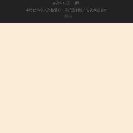
会及时纠正，谢谢
本站仅为个人兴趣爱好，不接盈利性广告及商业合作
小男孩