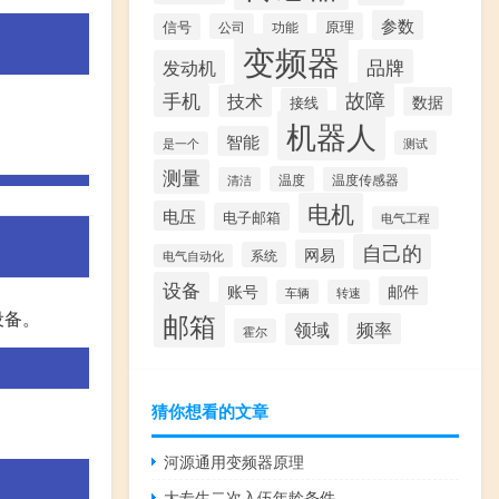
参数
原理
信号
公司
功能
变频器
品牌
发动机
故障
手机
技术
数据
接线
机器人
智能
测试
是一个
测量
温度
清洁
温度传感器
电机
电压
电子邮箱
电气工程
自己的
网易
系统
电气自动化
设备
账号
邮件
车辆
转速
邮箱
设备。
领域
频率
霍尔
猜你想看的文章
河源通用变频器原理
大专生二次入伍年龄条件