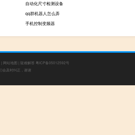
自动化尺寸检测设备
qq群机器人怎么弄
手机控制变频器
章
|
网站地图
|
疑难解答
粤ICP备05012592号
，我们会及时纠正，谢谢