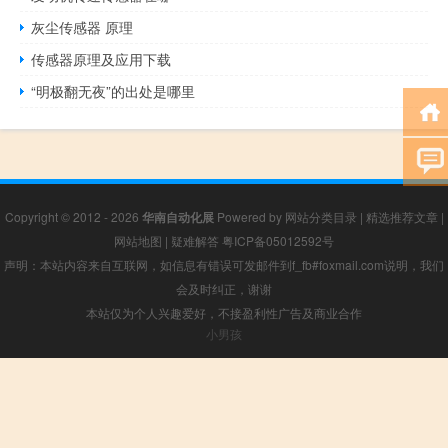
灰尘传感器 原理
传感器原理及应用下载
“明极翻无夜”的出处是哪里
Copyright © 2012 - 2026
华南自动化展
Powered by
网站分类目录
|
精选推荐文章
|
网站地图
|
疑难解答
粤ICP备05012592号
声明：本站内容来自互联网，如信息有错误可发邮件到f_fb#foxmail.com说明，我们
会及时纠正，谢谢
本站仅为个人兴趣爱好，不接盈利性广告及商业合作
小男孩