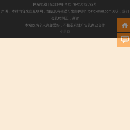
网站地图
|
疑难解答
粤ICP备05012592号
声明：本站内容来自互联网，如信息有错误可发邮件到f_fb#foxmail.com说明，我们
会及时纠正，谢谢
本站仅为个人兴趣爱好，不接盈利性广告及商业合作
小男孩