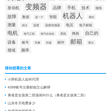
变频器
品牌
发动机
手机
技术
接线
机器人
故障
智能
数据
测试
是一个
测量
电压
电子邮箱
温度
清洁
温度传感器
电机
自己的
网易
系统
电气工程
电气自动化
邮箱
设备
账号
邮件
车辆
转速
霍尔
领域
频率
猜你想看的文章
小胖机器人如何代理
4399账号注册邮箱怎么解绑
勇者是女孩第二部漫画叫什么（勇者是女孩第二部）
山东冬天电费多少
传感器的研究意义