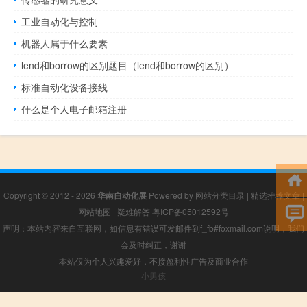
工业自动化与控制
机器人属于什么要素
lend和borrow的区别题目（lend和borrow的区别）
标准自动化设备接线
什么是个人电子邮箱注册
Copyright © 2012 - 2026
华南自动化展
Powered by
网站分类目录
|
精选推荐文章
|
网站地图
|
疑难解答
粤ICP备05012592号
声明：本站内容来自互联网，如信息有错误可发邮件到f_fb#foxmail.com说明，我们
会及时纠正，谢谢
本站仅为个人兴趣爱好，不接盈利性广告及商业合作
小男孩