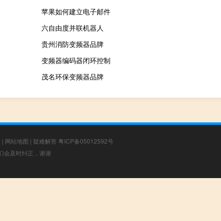
苹果如何建立电子邮件
六自由度并联机器人
贵州消防变频器品牌
变频器编码器闭环控制
茂名环保变频器品牌
章
|
网站地图
|
疑难解答
粤ICP备05012592号
，我们会及时纠正，谢谢