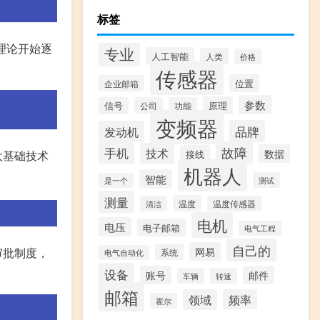
标签
理论开始逐
专业
人工智能
人类
价格
传感器
位置
企业邮箱
参数
原理
信号
公司
功能
变频器
品牌
发动机
故障
手机
技术
数据
接线
大基础技术
机器人
智能
测试
是一个
测量
温度
清洁
温度传感器
电机
电压
电子邮箱
电气工程
自己的
网易
审批制度，
系统
电气自动化
设备
账号
邮件
车辆
转速
邮箱
领域
频率
霍尔