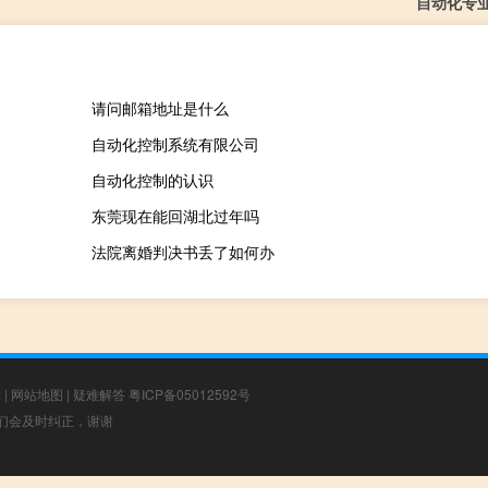
自动化专
请问邮箱地址是什么
自动化控制系统有限公司
自动化控制的认识
东莞现在能回湖北过年吗
法院离婚判决书丢了如何办
章
|
网站地图
|
疑难解答
粤ICP备05012592号
，我们会及时纠正，谢谢