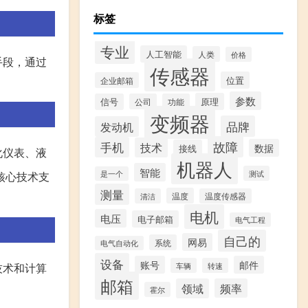
标签
专业
人工智能
人类
价格
手段，通过
传感器
位置
企业邮箱
参数
原理
信号
公司
功能
变频器
品牌
发动机
故障
手机
技术
数据
接线
化仪表、液
机器人
智能
测试
是一个
核心技术支
测量
温度
清洁
温度传感器
电机
电压
电子邮箱
电气工程
自己的
网易
系统
电气自动化
设备
账号
邮件
车辆
转速
技术和计算
邮箱
领域
频率
霍尔