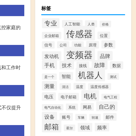
标签
专业
人工智能
人类
价格
监控家庭的
传感器
位置
企业邮箱
参数
原理
信号
公司
功能
变频器
品牌
发动机
故障
手机
技术
数据
接线
流和工作时
机器人
智能
测试
是一个
测量
温度
清洁
温度传感器
电机
电压
电子邮箱
电气工程
自己的
网易
式不仅提升
系统
电气自动化
设备
账号
邮件
车辆
转速
邮箱
领域
频率
霍尔